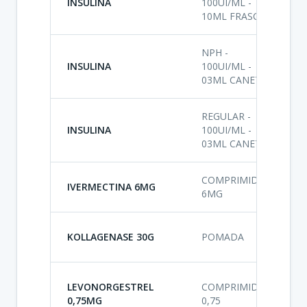
INSULINA
100UI/ML -
A
10ML FRASCO
NPH -
INSULINA
100UI/ML -
A
03ML CANETA
REGULAR -
INSULINA
100UI/ML -
A
03ML CANETA
COMPRIMIDO
A
IVERMECTINA 6MG
6MG
A
A
KOLLAGENASE 30G
POMADA
A
A
LEVONORGESTREL
COMPRIMIDO
0,75MG
0,75