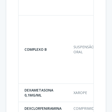
P
S
A
V
P
S
A
SUSPENSÃO
V
COMPLEXO B
ORAL
P
S
A
V
P
S
DEXAMETASONA
A
XAROPE
0,1MG/ML
DEXCLORFENIRAMINA
COMPRIMIDO
A