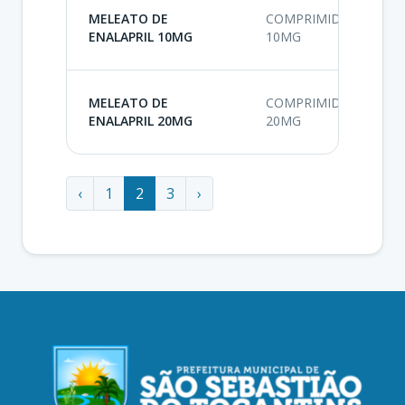
A
MELEATO DE
COMPRIMIDO
A
ENALAPRIL 10MG
10MG
A
A
MELEATO DE
COMPRIMIDO
A
ENALAPRIL 20MG
20MG
A
‹
1
2
3
›