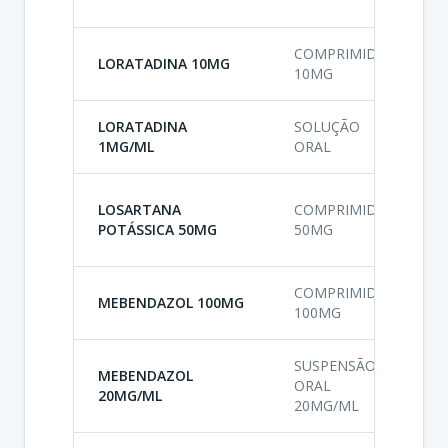
U
COMPRIMIDO
LORATADINA 10MG
A
10MG
LORATADINA
SOLUÇÃO
A
1MG/ML
ORAL
A
LOSARTANA
COMPRIMIDO
A
POTÁSSICA 50MG
50MG
A
COMPRIMIDO
A
MEBENDAZOL 100MG
100MG
A
SUSPENSÃO
MEBENDAZOL
A
ORAL
20MG/ML
A
20MG/ML