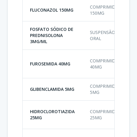
COMPRIMIDO
A
FLUCONAZOL 150MG
150MG
A
FOSFATO SÓDICO DE
SUSPENSÃO
PREDNISOLONA
A
ORAL
3MG/ML
A
COMPRIMIDO
FUROSEMIDA 40MG
A
40MG
A
COMPRIMIDO
GLIBENCLAMIDA 5MG
A
5MG
A
HIDROCLOROTIAZIDA
COMPRIMIDO
A
25MG
25MG
A
A