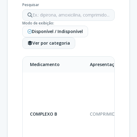
Pesquisar
Modo de exibição:
Disponível / Indisponível
Ver por categoria
Medicamento
Apresentação
C
A
V
P
S
A
V
COMPLEXO B
COMPRIMIDO
P
S
A
V