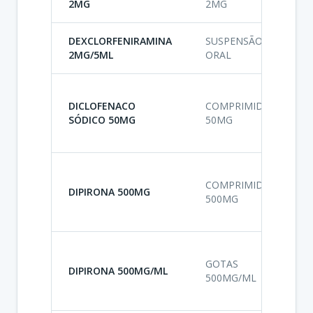
2MG
2MG
DEXCLORFENIRAMINA
SUSPENSÃO
A
2MG/5ML
ORAL
A
DICLOFENACO
COMPRIMIDO
A
SÓDICO 50MG
50MG
I
A
A
COMPRIMIDO
A
DIPIRONA 500MG
500MG
I
A
A
GOTAS
A
DIPIRONA 500MG/ML
500MG/ML
I
A