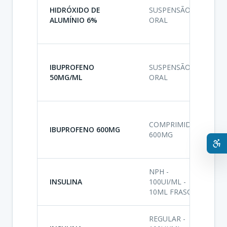
HIDRÓXIDO DE
SUSPENSÃO
A
ALUMÍNIO 6%
ORAL
A
A
A
IBUPROFENO
SUSPENSÃO
A
50MG/ML
ORAL
I
A
A
COMPRIMIDO
A
IBUPROFENO 600MG
600MG
I
A
NPH -
INSULINA
100UI/ML -
A
10ML FRASCO
REGULAR -